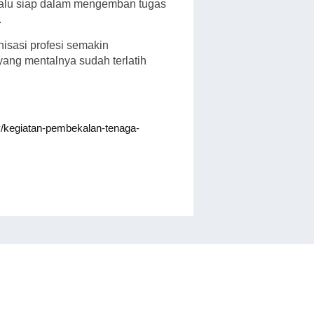
elalu siap dalam mengemban tugas
.
isasi profesi semakin
ang mentalnya sudah terlatih
lery/kegiatan-pembekalan-tenaga-