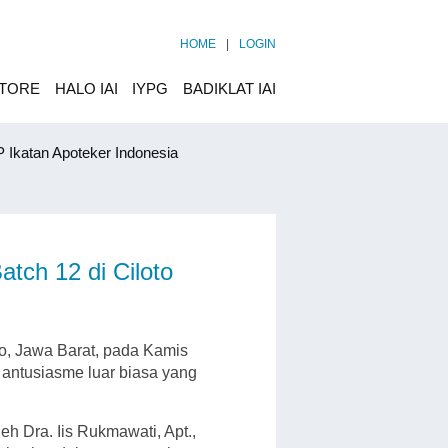
HOME
|
LOGIN
STORE
HALO IAI
IYPG
BADIKLAT IAI
 Ikatan Apoteker Indonesia
tch 12 di Ciloto
o, Jawa Barat, pada Kamis
i antusiasme luar biasa yang
h Dra. Iis Rukmawati, Apt.,