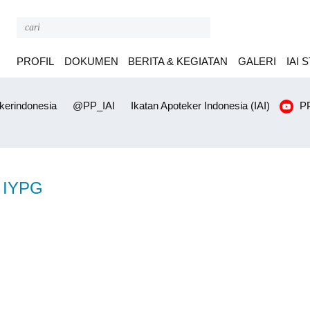
PROFIL
DOKUMEN
BERITA & KEGIATAN
GALERI
IAI 
erindonesia
@PP_IAI
Ikatan Apoteker Indonesia (IAI)
PP
IYPG