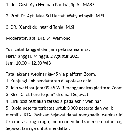
1. dr. I Gusti Ayu Nyoman Partiwi, Sp.A., MARS.
2.
Prof. Dr. Apt. Mae Sri Hartati Wahyuningsih, M.Si.
3. DR. (Cand) dr. Inggrid Tania, M.Si.
Moderator: apt. Drs. Sri Wahyono
Yuk, catat tanggal dan jam pelaksanaannya:
Hari/Tanggal:
Mingg
u, 2
Agustus
2020
Jam: 1
0
.
0
0 – 1
2
.
3
0 WIB
Tata laksana webinar ke-4
5
via platform Zoom:
1. Kunjungi link pendaftaran di apoteker.or.id
2. Join webinar jam
09
.
4
5 WIB menggunakan platform Zoom
3. Klik “Click here to join” di email Sejawat
4. Link post test akan tersedia pada akhir webinar
5. Kuota peserta terbatas untuk 3.000 peserta dan wajib
memiliki KTA. Pastikan Sejawat dapat menghadiri webinar ini.
Jika merasa ragu-ragu, mohon memberikan kesempatan bagi
Sejawat lainnya untuk mendaftar.