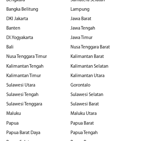
Bengkulu
Sumatera Selatan
Bangka Belitung
Lampung
DKI Jakarta
Jawa Barat
Banten
Jawa Tengah
DI.Yogyakarta
Jawa Timur
Bali
Nusa Tenggara Barat
Nusa Tenggara Timur
Kalimantan Barat
Kalimantan Tengah
Kalimantan Selatan
Kalimantan Timur
Kalimantan Utara
Sulawesi Utara
Gorontalo
Sulawesi Tengah
Sulawesi Selatan
Sulawesi Tenggara
Sulawesi Barat
Maluku
Maluku Utara
Papua
Papua Barat
Papua Barat Daya
Papua Tengah